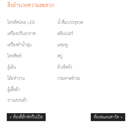
สิ่งอำนวยความสะดวก
โทรทัศน์จอ LED
น้ำดื่มบรรจุขวด
เครื่องปรับอากาศ
สลิปเปอร์
เครื่องทำน้ำอุ่น
แชมพู
โทรศัพท์
สบู่
ตู้เย็น
ผ้าเช็ดตัว
โต๊ะทำงาน
กระดาษชำระ
ตู้เสื้อผ้า
ราวแขวนผ้า
« ห้องดีลักซ์ทริปเปิล
ห้องสแตนดาร์ด »